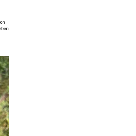
Von
oeben