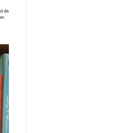
nd da
 an