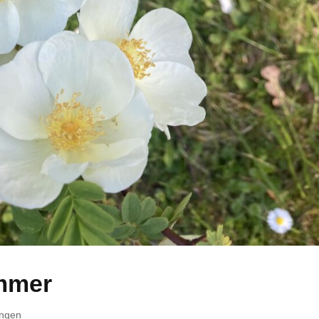
mmer
ngen